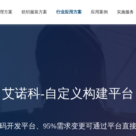
理方案
纺织服装方案
行业应用方案
应用案例
实施服务
商品供应链
出口方案
企业概况
服装行业方案
服务理念
成功案例
外贸进口方案
自定义开发平台
公司新闻
企业文化
实施流程
PLM生产供应链方案
纺织服装应用
行业动态
核心优势
代理进出口方案
预约演示
外贸进出口应用
签约新闻
人才理念
面料行业方案
服务论坛
工贸一体管
人才招聘
艾诺科-自定义构建平台
码开发平台、95%需求变更可通过平台直